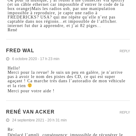
Ok pour la musique, j’ai réussi à me connecter via spotify
(et un câble ethernet car impossible d’entrer le code de la
box orange)Mais les radios usb, par une manipulation
impossible à reproduire, je capte une radio à
FREDERICKS? USA? qui me répète qu’elle n’est pas
captable dans nos régions…et impossible de l’afficher.
internet fut dur à apprendre, et j’ai 82 piges…
René
FRED WAL
REPLY
6 octobre 2020 - 17 h 23 min
Hello!
Merci pour la revue! Je suis un peu en galère, je n’arrive
pas à avoir le nom des pistes des CD, ce qui est super
agaçant ! Ca marche très dans l’autoradio de mon véhicule
et la rien
Merci pour votre aide !
RENÉ VAN ACKER
REPLY
24 septembre 2021 - 20 h 31 min
Re:
Déplacé l’ampli, conséquence: impossible de récupérer le