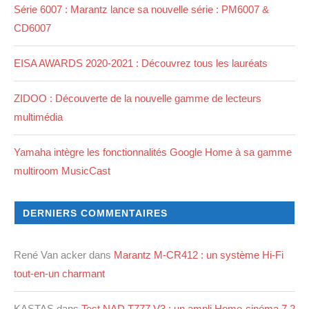
Série 6007 : Marantz lance sa nouvelle série : PM6007 &
CD6007
EISA AWARDS 2020-2021 : Découvrez tous les lauréats
ZIDOO : Découverte de la nouvelle gamme de lecteurs
multimédia
Yamaha intègre les fonctionnalités Google Home à sa gamme
multiroom MusicCast
DERNIERS COMMENTAIRES
René Van acker
dans
Marantz M-CR412 : un système Hi-Fi
tout-en-un charmant
KASTAS
dans
Test NAD T777 V3 : un ampli Home-cinéma 7.2