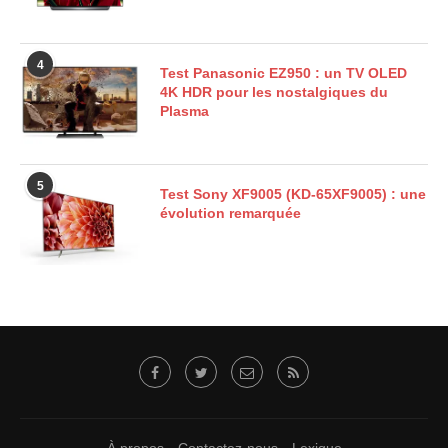
4
Test Panasonic EZ950 : un TV OLED
4K HDR pour les nostalgiques du
Plasma
5
Test Sony XF9005 (KD-65XF9005) : une
évolution remarquée