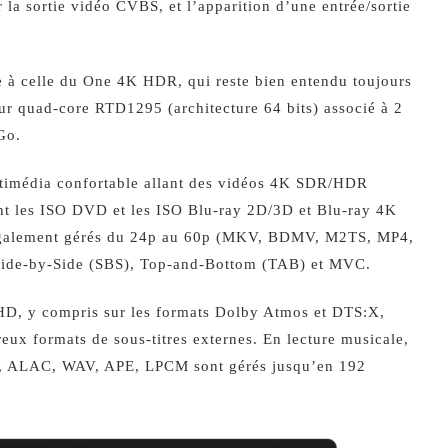
r la sortie vidéo CVBS, et l’apparition d’une entrée/sortie
ue à celle du One 4K HDR, qui reste bien entendu toujours
eur quad-core RTD1295 (architecture 64 bits) associé à 2
Go.
ultimédia confortable allant des vidéos 4K SDR/HDR
t les ISO DVD et les ISO Blu-ray 2D/3D et Blu-ray 4K
également gérés du 24p au 60p (MKV, BDMV, M2TS, MP4,
Side-by-Side (SBS), Top-and-Bottom (TAB) et MVC.
 HD, y compris sur les formats Dolby Atmos et DTS:X,
ux formats de sous-titres externes. En lecture musicale,
, ALAC, WAV, APE, LPCM sont gérés jusqu’en 192