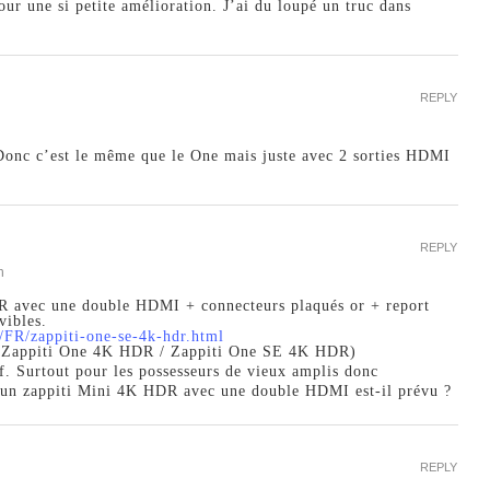
our une si petite amélioration. J’ai du loupé un truc dans
REPLY
Donc c’est le même que le One mais juste avec 2 sorties HDMI
REPLY
n
 avec une double HDMI + connecteurs plaqués or + report
vibles.
/FR/zappiti-one-se-4k-hdr.html
if Zappiti One 4K HDR / Zappiti One SE 4K HDR)
f. Surtout pour les possesseurs de vieux amplis donc
 un zappiti Mini 4K HDR avec une double HDMI est-il prévu ?
REPLY