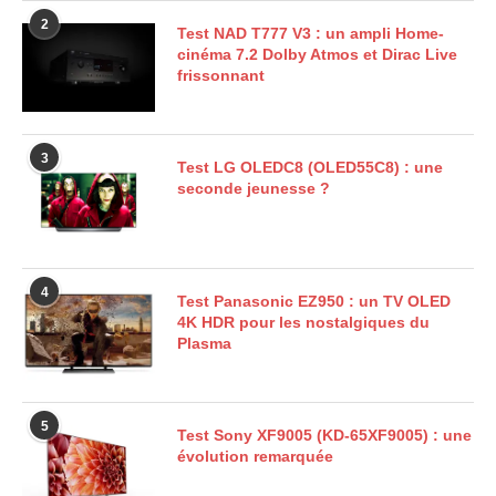
2
Test NAD T777 V3 : un ampli Home-
cinéma 7.2 Dolby Atmos et Dirac Live
frissonnant
3
Test LG OLEDC8 (OLED55C8) : une
seconde jeunesse ?
4
Test Panasonic EZ950 : un TV OLED
4K HDR pour les nostalgiques du
Plasma
5
Test Sony XF9005 (KD-65XF9005) : une
évolution remarquée